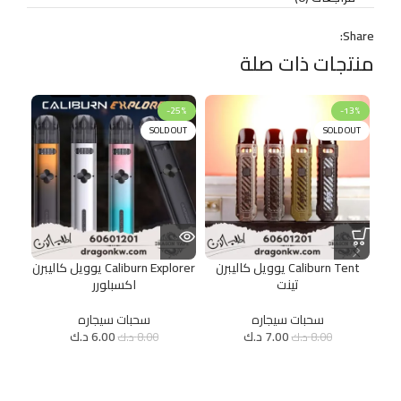
Share:
منتجات ذات صلة
11%
-25%
-13%
OUT
SOLD OUT
SOLD OUT
Caliburn Tent يوويل كاليبرن
Caliburn Explorer يوويل كاليبرن
يوويل 
تينت
اكسبلورر
سحبات سيجاره
سحبات سيجاره
7.00
د.ك
6.00
د.ك
8.00
د.ك
8.00
د.ك