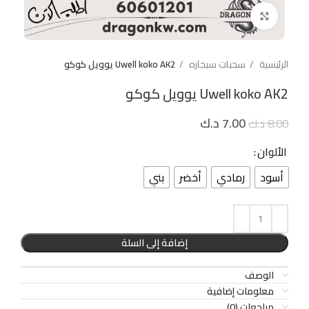
Click to enlarge
الرئيسية
سحبات سيجاره
Uwell koko AK2 يوويل كوكو
Uwell koko AK2 يوويل كوكو
7.00
د.ك
8.00
د.ك
الألوان
أسود
رمادي
أخضر
بني
إضافة إلى السلة
الوصف
معلومات إضافية
مراجعات (0)