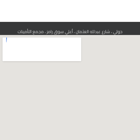
حولي ، شارع عبدلله العثمان ، أعلي سوق رامز ، مجمع التأمينات