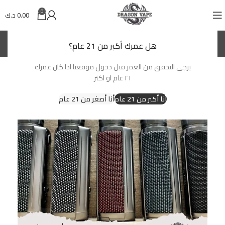
0
0.00
د.ك
(KWD)
د.ك
هل عمرك أكبر من 21 عام؟
يرجي التحقق من العمر قبل دخول موقعنا اذا كان عمرك
-17%
٢١ عام او اكثر
أنا أكبر من 21 عام
أنا أصغر من 21 عام