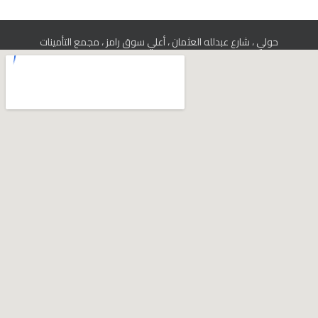
حولي ، شارع عبدلله العثمان ، أعلي سوق رامز ، مجمع التأمينات