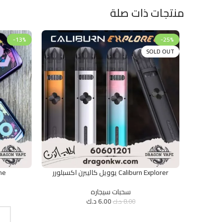
منتجات ذات صلة
-13%
-25%
SOLD OUT
Caliburn Explorer يوويل كاليبرن اكسبلورر
prime
قراءة المزيد
تحديد أحد الخ
سحبات سيجاره
6.00
د.ك
8.00
د.ك