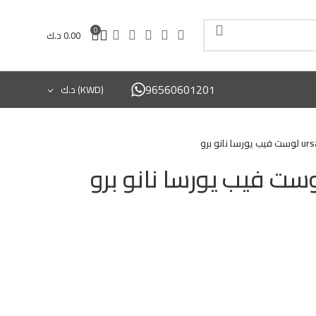
0
0.00
د.ك
96560601201
(KWD)
د.ك
 نانو برو