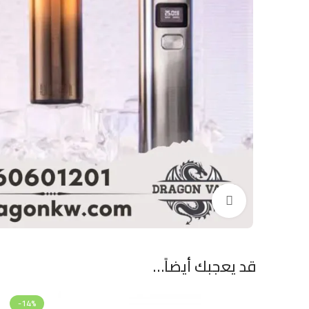
Click to enlarge
قد يعجبك أيضاً…
-14%