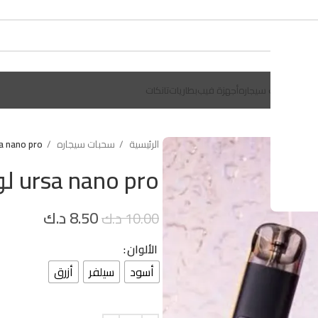
يلات
سحبات سيجاره
أجهزة فيب
بطاريات
تانكات
الرئيسية
سحبات سيجاره
ursa nano pro لوست فيب يورسا
ursa nano pro لوست فيب يورسا نانو برو
8.50
د.ك
10.00
د.ك
الألوان
أسود
سيلفر
أزرق