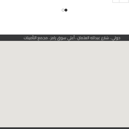
حولي ، شارع عبدلله العثمان ، أعلي سوق رامز ، مجمع التأمينات