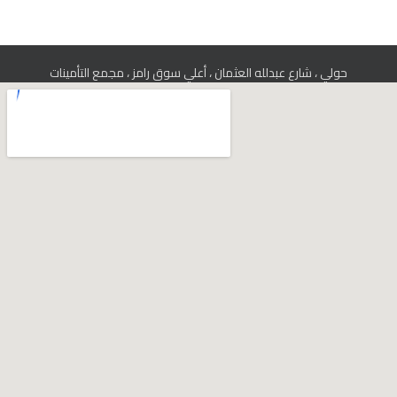
حولي ، شارع عبدلله العثمان ، أعلي سوق رامز ، مجمع التأمينات