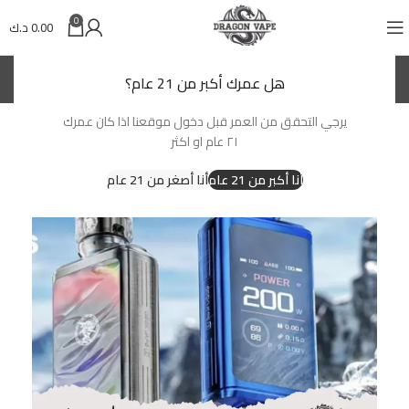
0
0.00
د.ك
(KWD)
د.ك
هل عمرك أكبر من 21 عام؟
يرجي التحقق من العمر قبل دخول موقعنا اذا كان عمرك
-10%
٢١ عام او اكثر
أنا أكبر من 21 عام
أنا أصغر من 21 عام