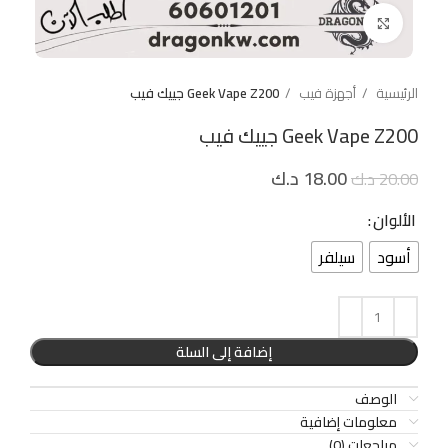
Click to enlarge
الرئيسية
أجهزة فيب
Geek Vape Z200 جييك فيب
Geek Vape Z200 جييك فيب
18.00
د.ك
20.00
د.ك
الألوان
أسود
سيلفر
إضافة إلى السلة
الوصف
معلومات إضافية
مراجعات (0)