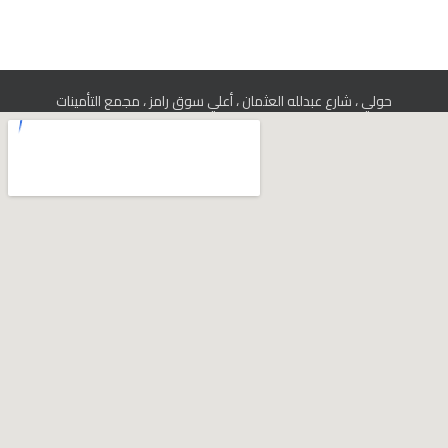
حولي ، شارع عبدلله العثمان ، أعلي سوق رامز ، مجمع التأمينات