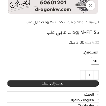
Click to enlarge
الرئيسية
بودات جاهزة
%5 M-FiT بودات مايلي عنب
%5 M-FiT بودات مايلي عنب
3.00
د.ك
4.00
د.ك
النيكوتين
50
إضافة إلى السلة
الوصف
معلومات إضافية
مراجعات (0)