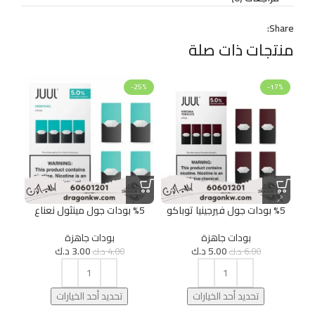
Share:
منتجات ذات صلة
50%
-25%
-17%
%5 بودات جول فيرجينيا توباكو
%5 بودات جول مينثول نعناع
بودات جاهزة
بودات جاهزة
5.00
د.ك
3.00
د.ك
6.00
د.ك
4.00
د.ك
تحديد أحد الخيارات
تحديد أحد الخيارات