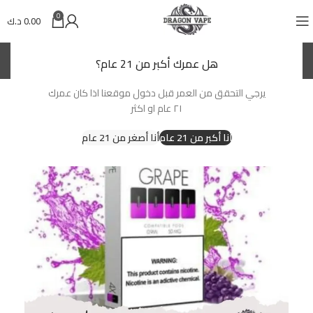
0
0.00
د.ك
(KWD)
د.ك
هل عمرك أكبر من 21 عام؟
يرجي التحقق من العمر قبل دخول موقعنا اذا كان عمرك
-25%
٢١ عام او اكثر
أنا أكبر من 21 عام
أنا أصغر من 21 عام