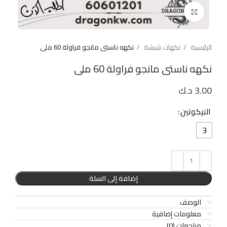
Click to enlarge
الرئيسية
نكهات شيشة
نكهه ناستى مانجو فراولة 60 ملى
نكهه ناستى مانجو فراولة 60 ملى
3.00
د.ك
النيكوتين
3
إضافة إلى السلة
الوصف
معلومات إضافية
مراجعات (0)