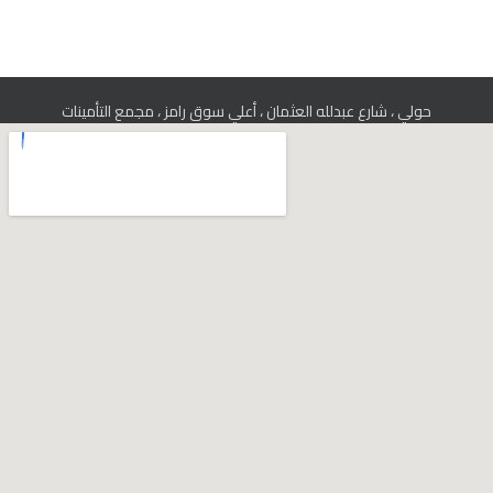
حولي ، شارع عبدلله العثمان ، أعلي سوق رامز ، مجمع التأمينات