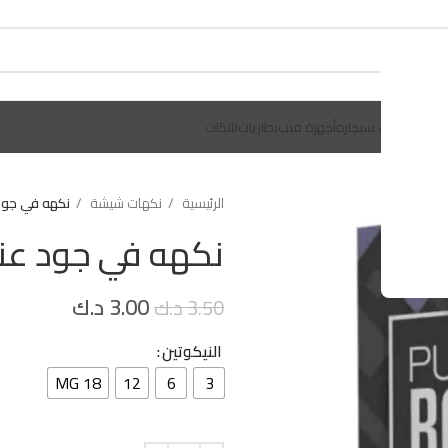
يلات
سحبات سيجاره
أجهزة فيب
بطاريات
تانكات
الرئيسية
نكهات شيشة
نكهه في جود عنب
نكهه في جود عنب 60 
3.00
د.ك
3.50
د.ك
النيكوتين
18 MG
12
6
3