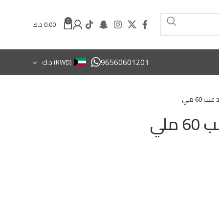
0
0.00
د.ك
96560601201
(KWD)
د.ك
 60 ملي
ملي