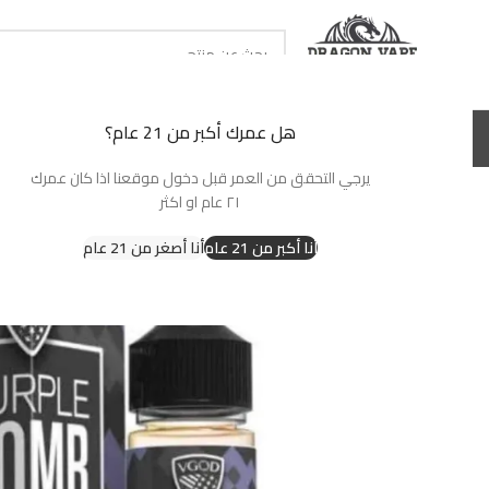
حدد تصنيف
هل عمرك أكبر من 21 عام؟
الرئيسية
سحبات جاهزة
نكهات شيشة
بودات جاهزة
نكهات سولت
بودات وكو
يرجي التحقق من العمر قبل دخول موقعنا اذا كان عمرك
٢١ عام او اكثر
-14%
أنا أكبر من 21 عام
أنا أصغر من 21 عام