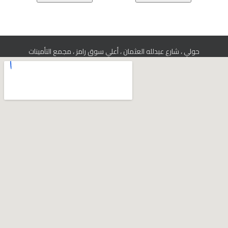
حولي ، شارع عبدلله العثمان ، أعلي سوق رامز ، مجمع التأمينات