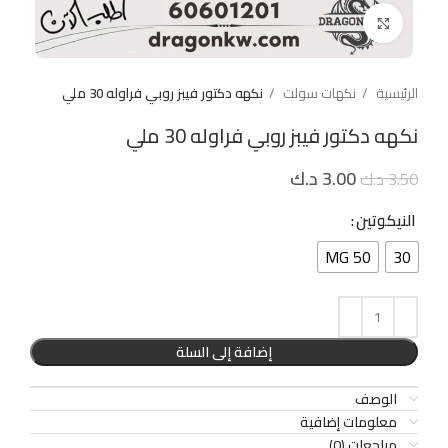
Click to enlarge
الرئيسية
نكهات سولت
نكهه دكتور فيبز روبي فراوله 30 ملي
نكهه دكتور فيبز روبي فراوله 30 ملي
3.00
د.ك
3.50
د.ك
النيكوتين
50 MG
30
إضافة إلى السلة
الوصف
معلومات إضافية
مراجعات (0)