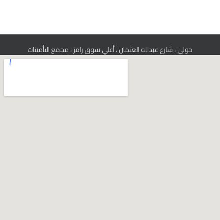
حولي ، شارع عبدلله العثمان ، أعلي سوق رامز ، مجمع التأمينات