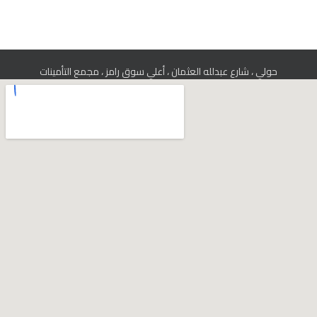
حولي ، شارع عبدلله العثمان ، أعلي سوق رامز ، مجمع التأمينات