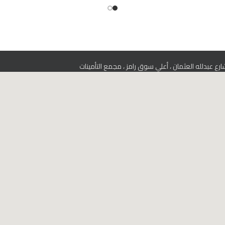
رع عبدلله العثمان ، أعلي سوق رامز ، مجمع التأمينات