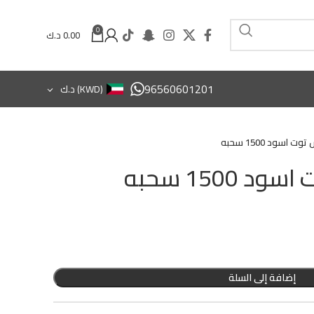
0
0.00
د.ك
96560601201
(KWD)
د.ك
اسود 1500 سحبه
1500 سحبه
إضافة إلى السلة