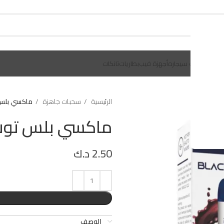
يلات
سحبات سيجاره
أجهزة فيب
بطاريات
تانكات
الرئيسية
سحبات جاهزة
ماكسي بلس توت 
ماكسي بلس توت اسود 
2.50
د.ك
الوصف