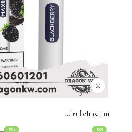
Click to enlarge
قد يعجبك أيضاً…
-30%
-50%