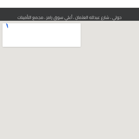
حولي ، شارع عبدلله العثمان ، أعلي سوق رامز ، مجمع التأمينات