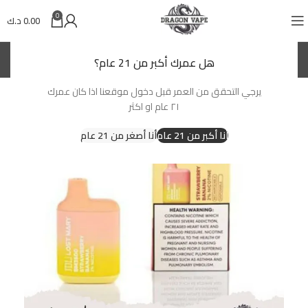
0
0.00
د.ك
(KWD)
د.ك
هل عمرك أكبر من 21 عام؟
يرجي التحقق من العمر قبل دخول موقعنا اذا كان عمرك
-17%
٢١ عام او اكثر
أنا أكبر من 21 عام
أنا أصغر من 21 عام