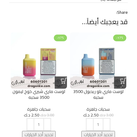
Share:
قد يعجبك أيضاً…
17%
-17%
-17%
لوست ماري بلو ريدبول 3500
لوست ماري شيري خوخ ليمون
سحبه
3500 سحبه
سحبات جاهزة
سحبات جاهزة
2.50
د.ك
2.50
د.ك
3.00
د.ك
3.00
د.ك
تحديد أحد الخيارات
تحديد أحد الخيارات