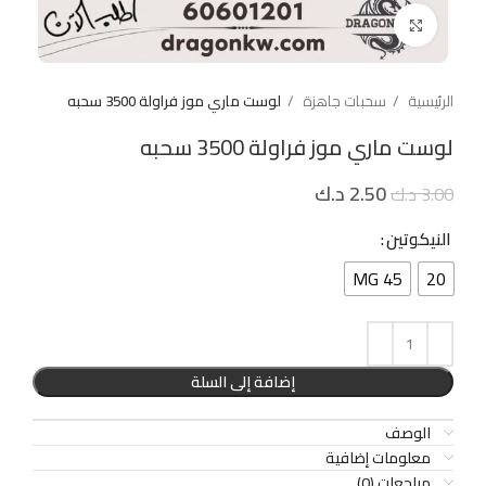
Click to enlarge
الرئيسية
سحبات جاهزة
لوست ماري موز فراولة 3500 سحبه
لوست ماري موز فراولة 3500 سحبه
2.50
د.ك
3.00
د.ك
النيكوتين
45 MG
20
إضافة إلى السلة
الوصف
معلومات إضافية
مراجعات (0)