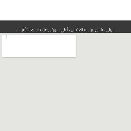
حولي ، شارع عبدلله العثمان ، أعلي سوق رامز ، مجمع التأمينات