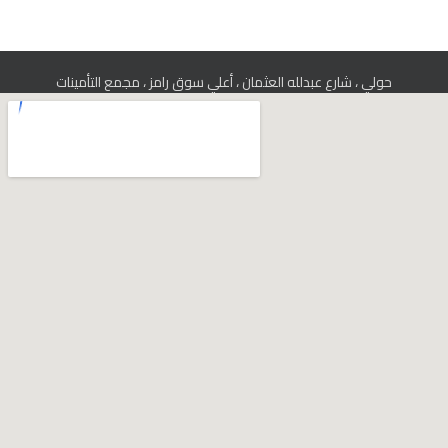
حولي ، شارع عبدلله العثمان ، أعلي سوق رامز ، مجمع التأمينات