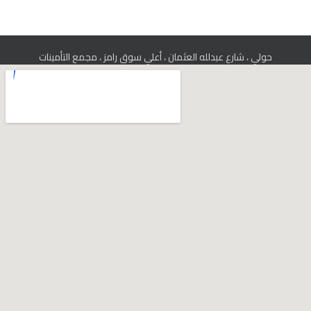
حولي ، شارع عبدلله العثمان ، أعلي سوق رامز ، مجمع التأمينات