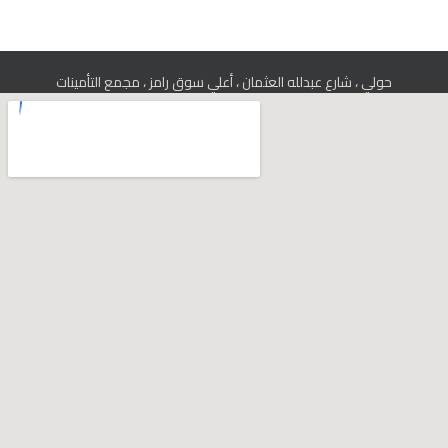
حولي ، شارع عبدلله العثمان ، أعلي سوق رامز ، مجمع التأمينات