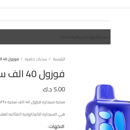
يلات
سحبات سيجاره
أجهزة فيب
بطاريات
تانكات
الرئيسية
سحبات جاهزة
فوزول 40 الف سحبه
فوزول 40 الف سحبه
5.00
د.ك
سحبه سيجاره فيزول 40 الف سحبه
uffs
هي السيجاره الاليكترونيه المثاليه
لعشا
النكهات