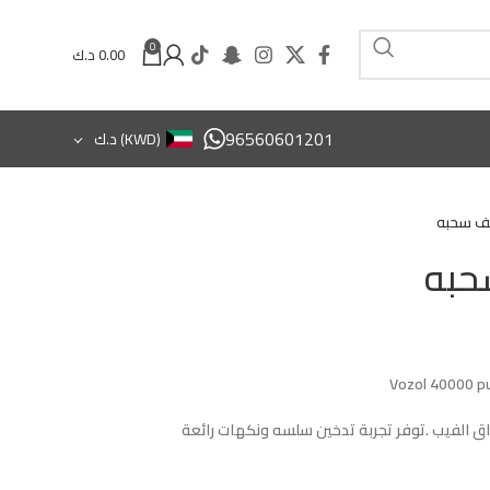
0
0.00
د.ك
96560601201
(KWD)
د.ك
Vozol 40000 p
ق الفيب .توفر تجربة تدخين سلسه ونكهات رائعة