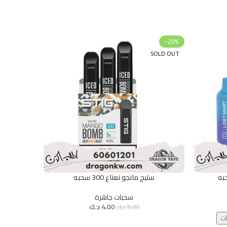
-20%
-20%
SOLD OUT
ستيج مانجو نعناع 300 سحبه
قراءة المزيد
سحبات جاهزة
4.00
د.ك
5.00
د.ك
ات