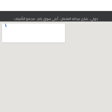
حولي ، شارع عبدلله العثمان ، أعلي سوق رامز ، مجمع التأمينات