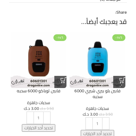
Share:
قد يعجبك أيضاً…
14%
-14%
-14%
فابين بلو بيري شيري 6000
فابين توباكو 6000 سحبه
ف
سحبه
سحبات جاهزة
سحبات جاهزة
3.00
د.ك
3.50
د.ك
3.00
د.ك
3.50
د.ك
تحديد أحد الخيارات
تحديد أحد الخيارات