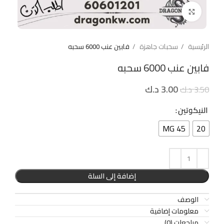
Click to enlarge
الرئيسية
سحبات جاهزة
فابين عنب 6000 سحبه
فابين عنب 6000 سحبه
3.00
د.ك
3.50
د.ك
النيكوتين
45 MG
20
إضافة إلى السلة
الوصف
معلومات إضافية
مراجعات (0)